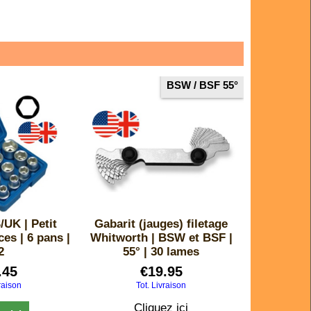
BSW / BSF 55°
/UK | Petit
Gabarit (jauges) filetage
ces | 6 pans |
Whitworth | BSW et BSF |
2
55° | 30 lames
.45
€
19.95
raison
Tot. Livraison
Cliquez ici