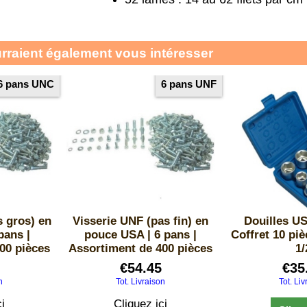
urraient également vous intéresser
6 pans UNC
6 pans UNF
s gros) en
Visserie UNF (pas fin) en
Douilles US
pans |
pouce USA | 6 pans |
Coffret 10 piè
00 pièces
Assortiment de 400 pièces
1/
€
54.45
€
35
n
Tot. Livraison
Tot. Liv
i
Cliquez ici