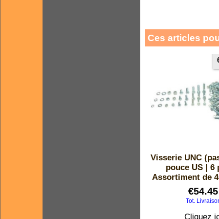
Ces articles po
Visserie UNC (pa
pouce US | 6 
Assortiment de 4
€
54.45
Tot. Livraiso
Cliquez ic