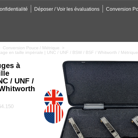
onfidentialité
Déposer / Voir les évaluations
Conversion Po
>
Conversion Pouce / Métrique
>
etage en taille impériale | UNC / UNF / BSW / BSF / Whitworth / Métrique
uges à
lle
NC / UNF /
 Whitworth
4.150