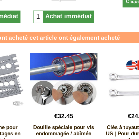
Clique
médiat
Achat immédiat
ont acheté cet article ont également acheté
€
32.45
€
24
he pour
Douille spéciale pour vis
Clés à tuyau
letages en
endommagée / abîmée
US | Pour duri