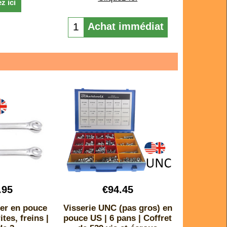
z ici
Achat immédiat
.95
€
94.45
ter en pouce
Visserie UNC (pas gros) en
tes, freins |
pouce US | 6 pans | Coffret