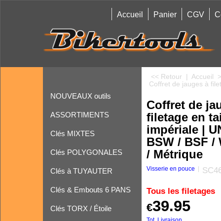
Accueil
Panier
CGV
C
<< Retour
|
Accueil
Coffret de jauges à fil
NOUVEAUX outils
Coffret de ja
ASSORTIMENTS
filetage en tai
impériale | U
Clés MIXTES
BSW / BSF /
Clés POLYGONALES
/ Métrique
Visserie en pouce
SC46
Clés à TUYAUTER
Clés & Embouts 6 PANS
Tous les filetages
39.95
€
Clés TORX / Étoile
Tot. Livraison