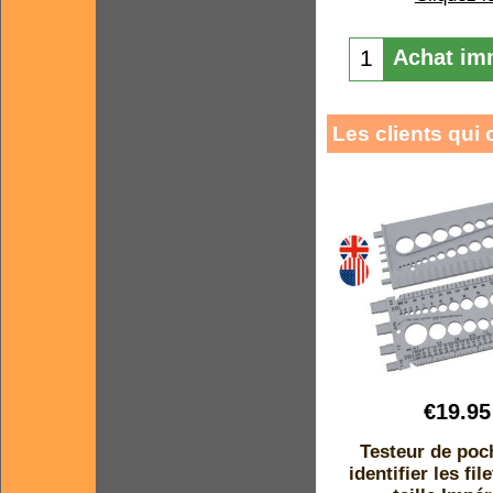
Achat im
Les clients qui 
€
19.95
Testeur de poc
identifier les fi