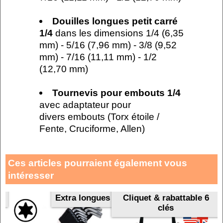
Douilles longues petit carré
1/4
dans les dimensions 1/4 (6,35
mm) - 5/16 (7,96 mm) - 3/8 (9,52
mm) - 7/16 (11,11 mm) - 1/2
(12,70 mm)
Tournevis pour embouts 1/4
avec adaptateur pour
divers embouts (Torx étoile /
Fente, Cruciforme, Allen)
Ces articles pourraient également vous
intéresser
et
Extra longues
Cliquet & rabattable 6
clés