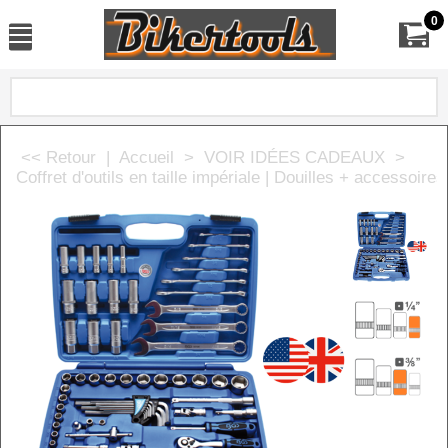
0
<< Retour
|
Accueil
>
VOIR IDÉES CADEAUX
>
Coffret d'outils en taille impériale | Douilles + accessoires 