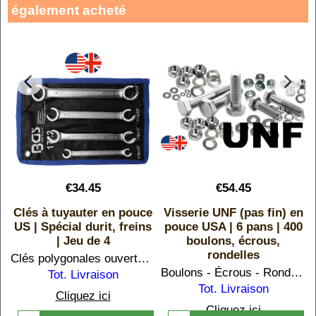
également acheté
€
34.45
€
54.45
n
Clés à tuyauter en pouce
Visserie UNF (pas fin) en
US | Spécial durit, freins
pouce USA | 6 pans | 400
| Jeu de 4
boulons, écrous,
rondelles
Clés polygonales ouvertes en taille impériale. Du 5/16 (7,96 mm) au 3/4 ( 19,05 mm)
ur Autos / Motos / Machines
Boulons - Écrous - Rondelles en pouce UNF. Tailles les plus courantes sur Autos / Motos / Machines
Tot. Livraison
Tot. Livraison
Cliquez ici
Cliquez ici