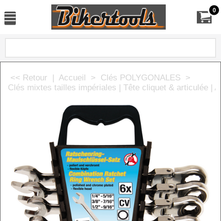
0
<< Retour
|
Accueil
>
Clés POLYGONALES
>
Clés mixtes tailles impériales | Tête cliquet & articulée | 