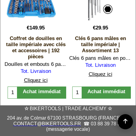
€
149.95
€
29.95
t
Coffret de douilles en
Clés 6 pans mâles en
s
taille impériale avec clés
taille impériale |
et accessoires | 192
Assortiment 13
e
pièces
Clés 6 pans mâles en pouce extra longues du 0.05 (1,27 mm) au 3/8 (9,52 mm).
Douilles et embouts 6 pans en pouces avec 3 clés à cliquet. Avec accessoires et embouts.
Tot. Livraison
o
Tot. Livraison
Cliquez ici
Cliquez ici
Achat immédiat
Achat immédiat
☆
BIKERTOOLS | TRADE ALCHEMY
☆
204 av. de Colmar 67100 STRASBOURG (FRANCE) | ✉
CONTACT@BIKERTOOLS.FR
☎ 03 88 39 78 37
(messagerie vocale)