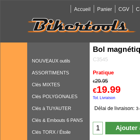
Accueil
Panier
CGV
C
Bol magnéti
C3545
NOUVEAUX outils
Pratique
ASSORTIMENTS
29.95
€
Clés MIXTES
19.99
€
Clés POLYGONALES
Tot. Livraison
Clés à TUYAUTER
Délai de livraison:
3-
Clés & Embouts 6 PANS
Ajouter 
Clés TORX / Étoile