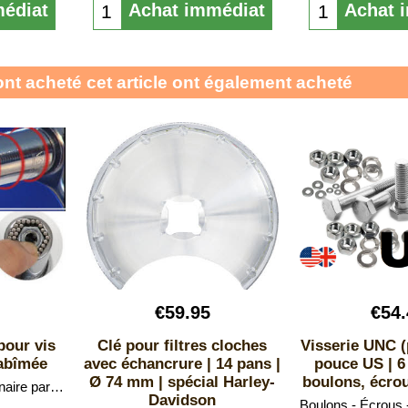
édiat
Achat immédiat
Achat 
ont acheté cet article ont également acheté
€
59.95
€
54
pour vis
Clé pour filtres cloches
Visserie UNC (
abîmée
avec échancrure | 14 pans |
pouce US | 6
Ø 74 mm | spécial Harley-
boulons, écrou
Cet outil est révolutionnaire par sa polyvalence.
Davidson