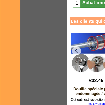
Achat imm
Les clients qui 
€
32.45
Douille spéciale 
endommagée / 
Tot. Livraison