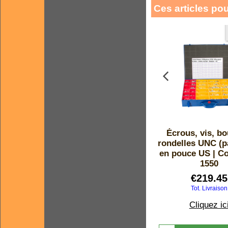
Ces articles po
Écrous, vis, bo
rondelles UNC (p
en pouce US | Co
1550
€
219.45
Tot. Livraison
Cliquez ic