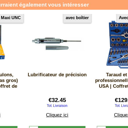
urraient également vous intéresser
Maxi UNC
avec boîtier
Avec
ulons,
Lubrificateur de précision
Taraud et 
as gros)
professionnel
ffret de
USA | Coffre
€
32.45
€
129
Tot. Livraison
Tot. Liv
i
Cliquez ici
Clique