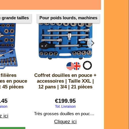
 grande tailles
Pour poids lourds, machines
Avec extrac
filières
Coffret douilles en pouce +
Coffret Tar
les en pouce
accessoires | Taille XXL |
en po
t 45 pièces
12 pans | 3/4 | 21 pièces
extracteur
au 1 pou
.45
€
199.95
€
raison
Tot. Livraison
Tot
Très grosses douilles en pouce, 12 pans, carré 3/4, avec clé cliquet et rallonges.
z ici
Cliquez ici
Cli