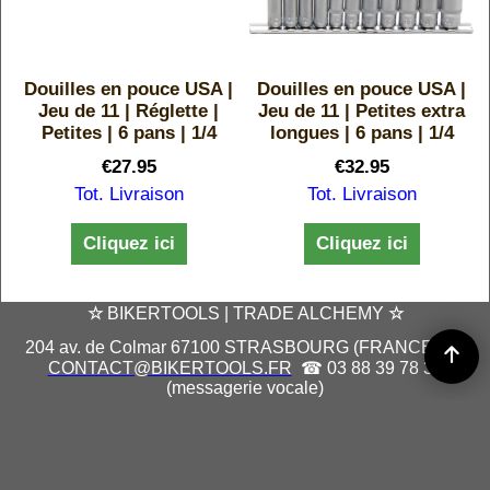
Douilles en pouce USA |
Douilles en pouce USA |
e
Jeu de 11 | Réglette |
Jeu de 11 | Petites extra
Petites | 6 pans | 1/4
longues | 6 pans | 1/4
€
27.95
€
32.95
Tot. Livraison
Tot. Livraison
Cliquez ici
Cliquez ici
☆
BIKERTOOLS | TRADE ALCHEMY
☆
204 av. de Colmar 67100 STRASBOURG (FRANCE) | ✉
CONTACT@BIKERTOOLS.FR
☎ 03 88 39 78 37
(messagerie vocale)
Boutique en ligne créés
avec le logiciel