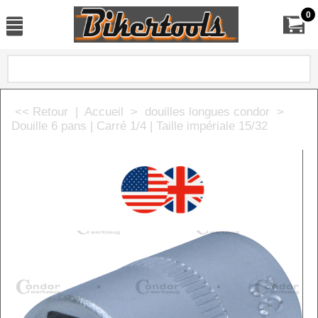
0
<< Retour
|
Accueil
>
douilles longues condor
>
Douille 6 pans | Carré 1/4 | Taille impériale 15/32