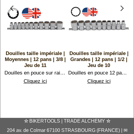
Douilles taille impériale |
Douilles taille impériale |
Moyennes | 12 pans | 3/8 |
Grandes | 12 pans | 1/2 |
x
Jeu de 11
Jeu de 10
Douilles en pouce sur rail 12 pans. Du 5/16 (7,93 mm) au 7/8 (22,22 mm)
Douilles en pouce 12 pans sur rail. Du 3/8 (9,52 mm) au 15/16 (23,81 mm)
Cliquez ici
Cliquez ici
8
☆
BIKERTOOLS | TRADE ALCHEMY
☆
204 av. de Colmar 67100 STRASBOURG (FRANCE) | ✉