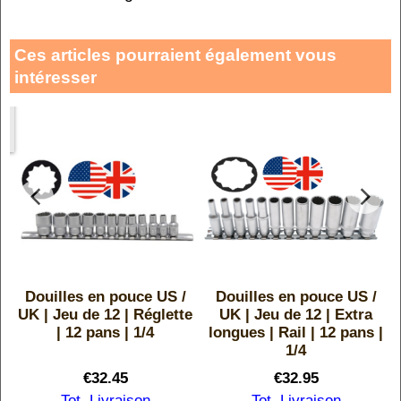
Ces articles pourraient également vous
intéresser
Douilles en pouce US /
Douilles en pouce US /
UK | Jeu de 12 | Réglette
UK | Jeu de 12 | Extra
| 12 pans | 1/4
longues | Rail | 12 pans |
6
1/4
€
32.45
€
32.95
Tot. Livraison
Tot. Livraison