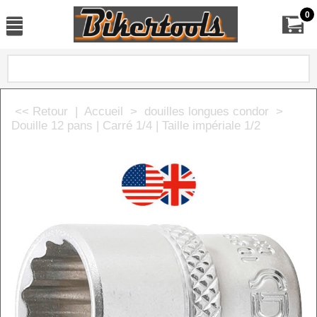
0
<< Retour
|
Accueil
>
douilles longues condor
>
Douille 12 pans | Carré 1/4 | Taille impériale 1/2