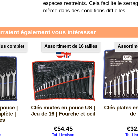
espaces restreints. Cela facilite le serr
même dans des conditions difficiles.
urraient également vous intéresser
plus complet
Assortiment de 16 tailles
Assortime
 pouce |
Clés mixtes en pouce US |
Clés plates e
plète |
Jeu de 16 | Fourche et oeil
de 
res
€
54.45
€
32
n
Tot. Livraison
Tot. Liv