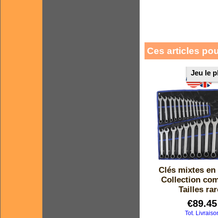
Ces articles po
Jeu le 
Clés mixtes en
Collection com
Tailles ra
€
89.45
Tot. Livraiso