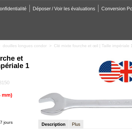
onfidentialité
Déposer / Voir les évaluations
Conversion Po
>
douilles longues condor
>
Clé mixte fourche et œil | Taille impériale
rche et
mpériale 1
8150
,4 mm)
7 jours
Description
Plus