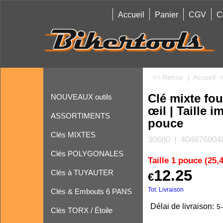
Accueil
Panier
CGV
C
<< Retour
|
Accueil
Clé mixte fou
NOUVEAUX outils
œil | Taille i
ASSORTIMENTS
pouce
Clés MIXTES
30680
404876904
Clés POLYGONALES
Taille 1 pouce (25
12.25
Clés à TUYAUTER
€
Tot. Livraison
Clés & Embouts 6 PANS
Délai de livraison:
5-
Clés TORX / Étoile