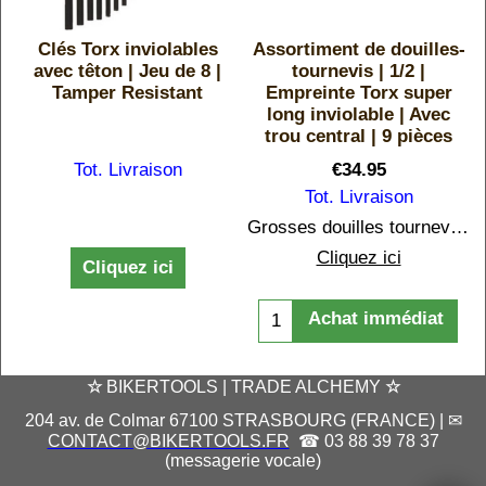
Clés Torx inviolables
Assortiment de douilles-
avec têton | Jeu de 8 |
tournevis | 1/2 |
Tamper Resistant
Empreinte Torx super
long inviolable | Avec
trou central | 9 pièces
Tot. Livraison
€
34.95
Tot. Livraison
Grosses douilles tournevis Torx inviolables du T20 au T 60
Cliquez ici
Cliquez ici
Achat immédiat
☆
BIKERTOOLS | TRADE ALCHEMY
☆
204 av. de Colmar 67100 STRASBOURG (FRANCE) | ✉
CONTACT@BIKERTOOLS.FR
☎ 03 88 39 78 37
(messagerie vocale)