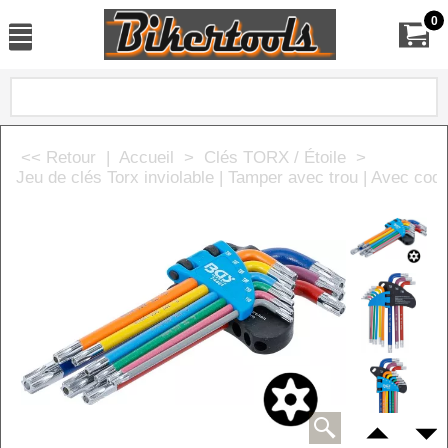
0
<< Retour
|
Accueil
>
Clés TORX / Étoile
>
Jeu de clés Torx inviolable | Tamper avec trou | Avec code