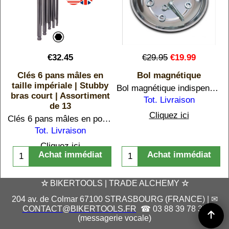
€
32.45
€
29.95
€
19.99
Clés 6 pans mâles en
Bol magnétique
taille impériale | Stubby
Bol magnétique indispensable pour garder à l'abri toutes les petites pièces en acier dans votre atelier : écrous, vis, rondelles, billes de roulements, maillons.
bras court | Assortiment
Tot. Livraison
de 13
) au 3/8 (9,52 mm).
Cliquez ici
Clés 6 pans mâles en pouce stubby / bras court du 0.05 (1,27 mm) au 3/8 (9,52 mm).
Tot. Livraison
Cliquez ici
Achat immédiat
Achat immédiat
☆
BIKERTOOLS | TRADE ALCHEMY
☆
204 av. de Colmar 67100 STRASBOURG (FRANCE) | ✉
CONTACT@BIKERTOOLS.FR
☎ 03 88 39 78 37
(messagerie vocale)