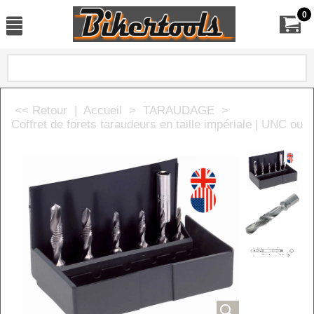
0
<< Retour
|
Accueil
>
TARAUDAGE
>
Coffret de forets taraudeurs en taille impériale | UNC ou 