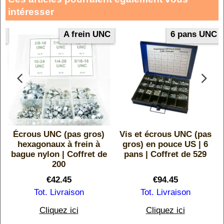
intéresser
F
A frein UNC
6 pans UNC
Écrous UNC (pas gros)
Vis et écrous UNC (pas
hexagonaux à frein à
gros) en pouce US | 6
bague nylon | Coffret de
pans | Coffret de 529
200
€
42.45
€
94.45
Tot. Livraison
Tot. Livraison
Cliquez ici
Cliquez ici