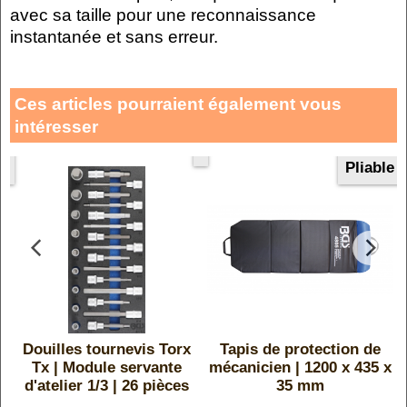
avec sa taille pour une reconnaissance
instantanée et sans erreur.
Ces articles pourraient également vous
intéresser
le
Pliable
x
Douilles tournevis Torx
Tapis de protection de
Tx | Module servante
mécanicien | 1200 x 435 x
d'atelier 1/3 | 26 pièces
35 mm