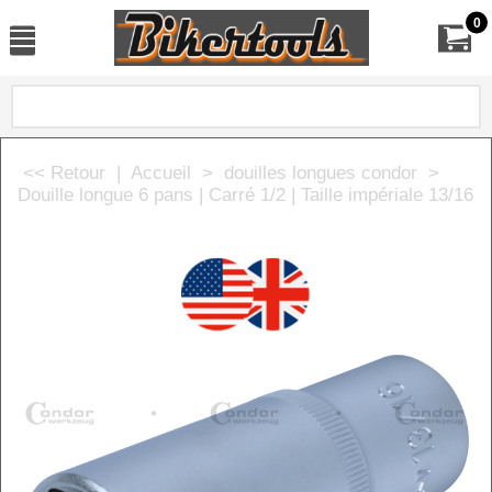
0
<< Retour
|
Accueil
>
douilles longues condor
>
Douille longue 6 pans | Carré 1/2 | Taille impériale 13/16