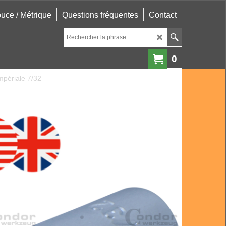
uce / Métrique
Questions fréquentes
Contact
0
impériale 7/32