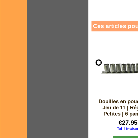
Ces articles po
Douilles en pou
Jeu de 11 | Rég
Petites | 6 pan
€
27.95
Tot. Livraiso