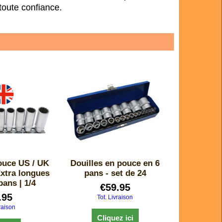
toute confiance.
ouce US / UK
Douilles en pouce en 6
Extra longues
pans - set de 24
 pans | 1/4
€
59.95
.95
Tot. Livraison
raison
Cliquez ici