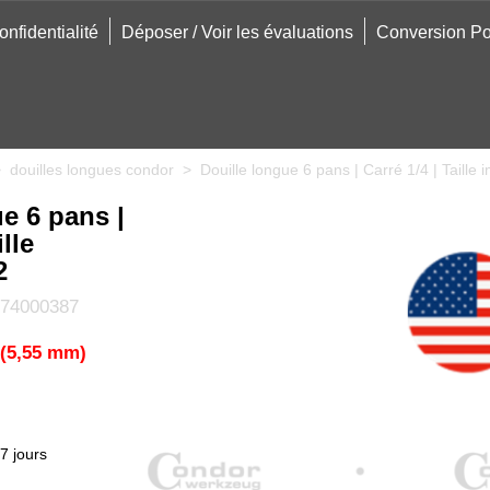
onfidentialité
Déposer / Voir les évaluations
Conversion Po
>
douilles longues condor
>
Douille longue 6 pans | Carré 1/4 | Taille 
e 6 pans |
ille
2
74000387
2 (5,55 mm)
7 jours