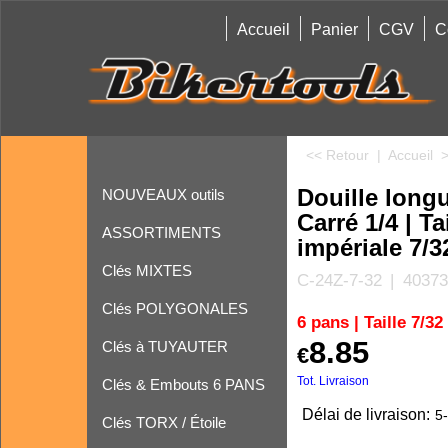
Accueil
Panier
CGV
C
<< Retour
|
Accueil
Douille longu
NOUVEAUX outils
Carré 1/4 | Ta
ASSORTIMENTS
impériale 7/3
Clés MIXTES
C-24Z-7-32
40373
Clés POLYGONALES
6 pans | Taille 7/3
8.85
Clés à TUYAUTER
€
Tot. Livraison
Clés & Embouts 6 PANS
Délai de livraison:
5-
Clés TORX / Étoile