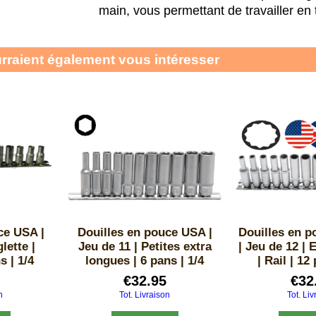
main, vous permettant de travailler en 
urraient également vous intéresser
ce USA |
Douilles en pouce USA |
Douilles en p
lette |
Jeu de 11 | Petites extra
| Jeu de 12 | 
s | 1/4
longues | 6 pans | 1/4
| Rail | 12
€
32.95
€
32
n
Tot. Livraison
Tot. Liv