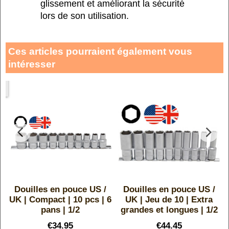
glissement et améliorant la sécurité
lors de son utilisation.
Ces articles pourraient également vous
intéresser
et
Douilles en pouce US /
Douilles en pouce US /
e
UK | Compact | 10 pcs | 6
UK | Jeu de 10 | Extra
pans | 1/2
grandes et longues | 1/2
€
34.95
€
44.45