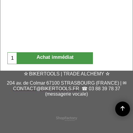
Achat immédiat
☆
BIKERTOOLS | TRADE ALCHEMY
☆
204 av. de Colmar 67100 STRASBOURG (FRANCE) | ✉
CONTACT@BIKERTOOLS.FR
☎ 03 88 39 78 37
(messagerie vocale)
Boutique en ligne créés
avec le logiciel
eCommerce ShopFactory