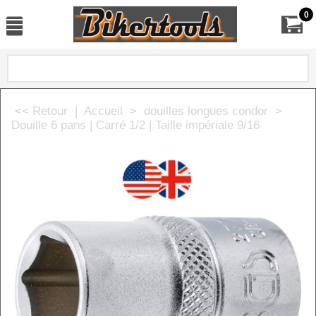
0
<< Retour
|
Accueil
>
douilles longues condor
>
Douille 6 pans | Carré 1/2 | Taille impériale 9/16