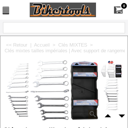
0
<< Retour
|
Accueil
>
Clés MIXTES
>
Clés mixtes tailles impériales | Avec support de rangement