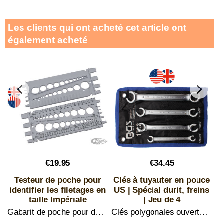
Les clients qui ont acheté cet article ont
également acheté
€
19.95
€
34.45
Testeur de poche pour
Clés à tuyauter en pouce
n
identifier les filetages en
US | Spécial durit, freins
taille Impériale
| Jeu de 4
Gabarit de poche pour déterminer le diamètre, le type de filetage et la longueur des écrous et des vis UNF (pas fin) ou UNC (pas épais)
Clés polygonales ouvertes en taille impériale. Du 5/16 (7,96 mm) au 3/4 ( 19,05 mm)