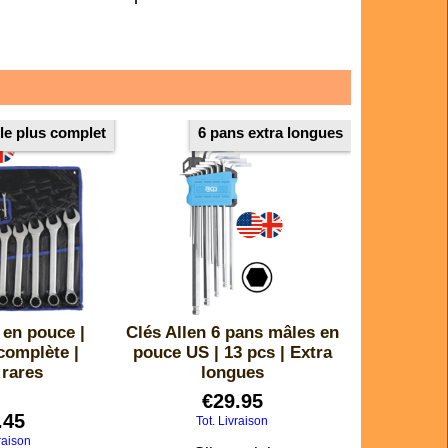
le plus complet
6 pans extra longues
 en pouce |
Clés Allen 6 pans mâles en
complète |
pouce US | 13 pcs | Extra
 rares
longues
€
29.95
.45
Tot. Livraison
raison