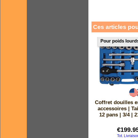
Ces articles po
Pour poids lourd
Coffret douilles 
accessoires | Tai
12 pans | 3/4 | 
€
199.9
Tot. Livraiso