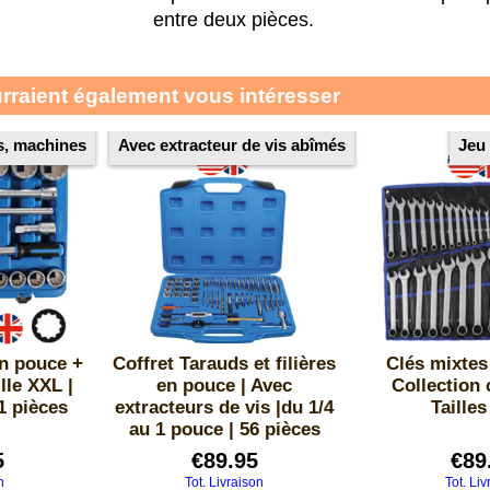
entre deux pièces.
urraient également vous intéresser
s, machines
Avec extracteur de vis abîmés
Jeu 
en pouce +
Coffret Tarauds et filières
Clés mixtes
lle XXL |
en pouce | Avec
Collection 
21 pièces
extracteurs de vis |du 1/4
Tailles
au 1 pouce | 56 pièces
5
€
89.95
€
89
n
Tot. Livraison
Tot. Liv