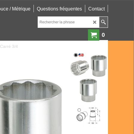
uce / Métrique
Questions fréquentes
Contact
0
| Carré 3/4