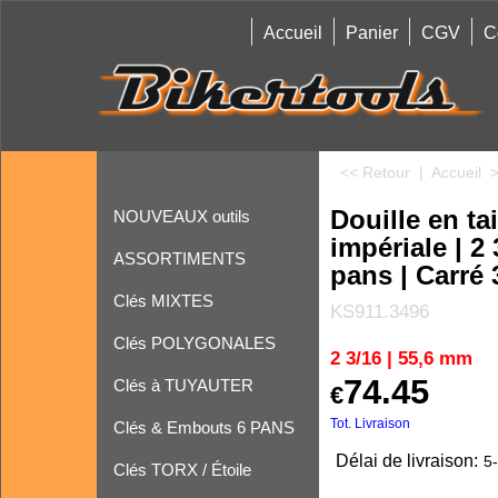
Accueil
Panier
CGV
C
<< Retour
|
Accueil
Douille en tai
NOUVEAUX outils
impériale | 2 
ASSORTIMENTS
pans | Carré 
Clés MIXTES
KS911.3496
Clés POLYGONALES
2 3/16 | 55,6 mm
74.45
Clés à TUYAUTER
€
Tot. Livraison
Clés & Embouts 6 PANS
Délai de livraison:
5-
Clés TORX / Étoile