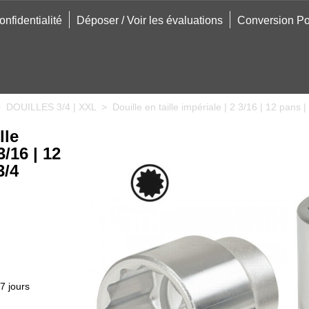
onfidentialité
Déposer / Voir les évaluations
Conversion Po
>
DOUILLES 3/4 | XXL
>
Douille en taille impériale | 2 3/16 | 12 pans 
lle
3/16 | 12
3/4
7 jours