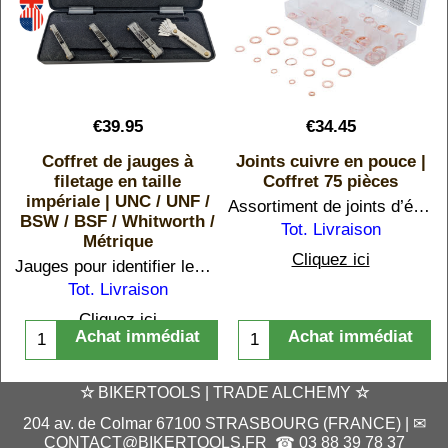
€
39.95
€
34.45
s
Coffret de jauges à
Joints cuivre en pouce |
é
filetage en taille
Coffret 75 pièces
impériale | UNC / UNF /
Assortiment de joints d’étanchéité | cuivre | en taille impériale | pour bouchons de vidange | 75 pièces
BSW / BSF / Whitworth /
ur un maximum de combinaisons
Tot. Livraison
Métrique
Cliquez ici
Jauges pour identifier les filetages anglais (et US) nouveaux et anciens | Coffret de 4
Tot. Livraison
Cliquez ici
Achat immédiat
Achat immédiat
☆
BIKERTOOLS | TRADE ALCHEMY
☆
204 av. de Colmar 67100 STRASBOURG (FRANCE) | ✉
CONTACT@BIKERTOOLS.FR
☎ 03 88 39 78 37