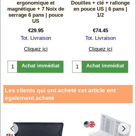
ergonomique et
Douilles + clé + rallonge
magnétique + 7 Noix de
en pouce US | 6 pans |
serrage 6 pans | pouce
1/2
US
€
29.95
€
74.45
Tot. Livraison
Tot. Livraison
Cliquez ici
Cliquez ici
Achat immédiat
Achat immédiat
Les clients qui ont acheté cet article ont
également acheté