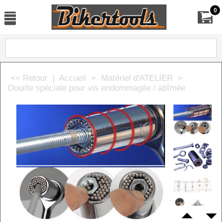
0
<< Retour
|
Accueil
>
Matériel d'ATELIER
>
Douille spéciale pour vis endommagée / abîmée