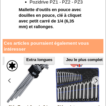
Pozidrive PZ1 - PZ2 - PZ3
Mallette d'outils en pouce avec
douilles en pouce, clé à cliquet
avec petit carré de 1/4 (6,35
mm) et rallonges
.
Ces articles pourraient également vous
intéresser
s
Extra longues
Jeu le plus complet