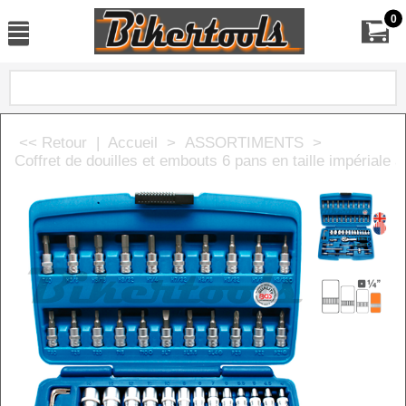
0
<< Retour
|
Accueil
>
ASSORTIMENTS
>
Coffret de douilles et embouts 6 pans en taille impériale 