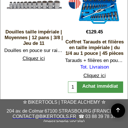
Douilles taille impériale |
€
129.45
Moyennes | 12 pans | 3/8 |
Coffret Tarauds et filières
Jeu de 11
t
en taille impériale | du
Douilles en pouce sur rail 12 pans. Du 5/16 (7,93 mm) au 7/8 (22,22 mm)
1/4 au 1 pouce | 45 pièces
Cliquez ici
Tarauds + filières en pouce. Pour réparer, ajuster, créer ou refaire des pas de vis UNC et UNF pour filetage américain et anglais.
Tot. Livraison
Cliquez ici
Achat immédiat
☆
BIKERTOOLS | TRADE ALCHEMY
☆
204 av. de Colmar 67100 STRASBOURG (FRANCE) | ✉
CONTACT@BIKERTOOLS.FR
☎ 03 88 39 78 37
(messagerie vocale)