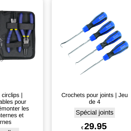
circlips |
Crochets pour joints | Jeu
ables pour
de 4
émonter les
Spécial joints
internes et
ernes
29.95
€