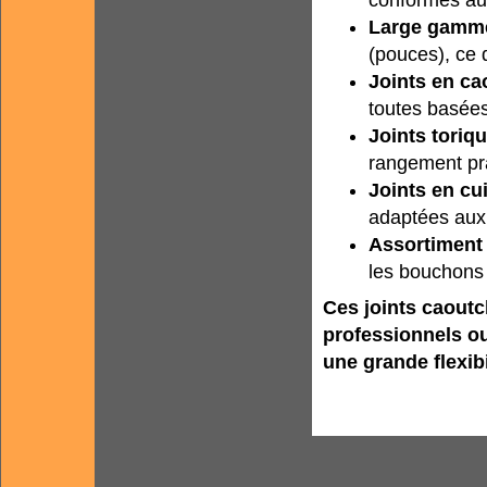
Large gamme 
(pouces), ce 
Joints en ca
toutes basée
Joints toriq
rangement pr
Joints en cu
adaptées aux 
Assortiment 
les bouchons 
Ces joints caoutc
professionnels ou
une grande flexibi