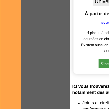
Unive
À partir d
Tot. Li
4 pinces à poi
courbées en ch
Existent aussi en 
30
Cliqu
Ici vous trouverez
notamment des au
Joints et circ
conformes aux