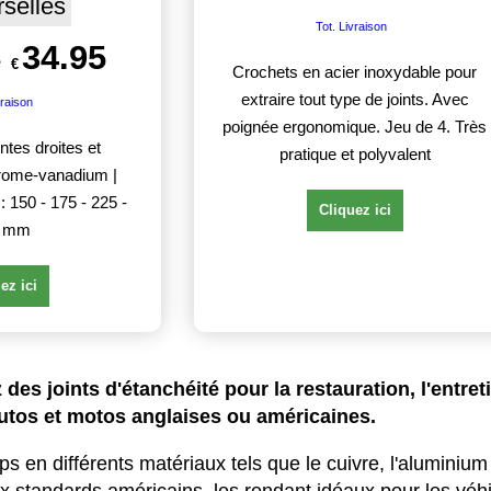
rselles
Tot. Livraison
34.95
e
€
Crochets en acier inoxydable pour
extraire tout type de joints. Avec
vraison
poignée ergonomique. Jeu de 4. Très
ntes droites et
pratique et polyvalent
rome-vanadium |
: 150 - 175 - 225 -
Cliquez ici
0 mm
ez ici
 des joints d'étanchéité pour la restauration, l'entre
tos et motos anglaises ou américaines.
lips en différents matériaux tels que le cuivre, l'alumini
 standards américains, les rendant idéaux pour les véhi