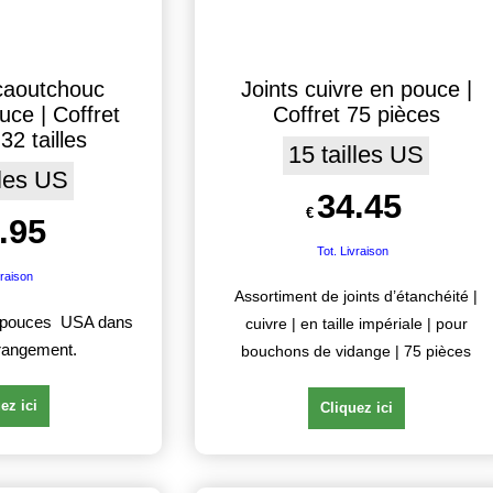
 caoutchouc
Joints cuivre en pouce |
ouce | Coffret
Coffret 75 pièces
32 tailles
15 tailles US
lles US
34.45
€
.95
Tot. Livraison
vraison
Assortiment de joints d’étanchéité |
en pouces USA dans
cuivre | en taille impériale | pour
 rangement.
bouchons de vidange | 75 pièces
ez ici
Cliquez ici