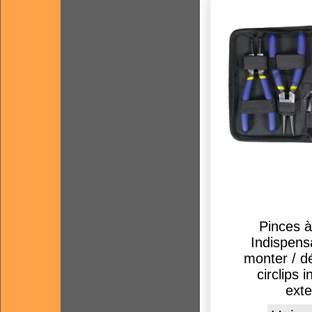
Pinces à 
Indispens
monter / d
circlips 
ext